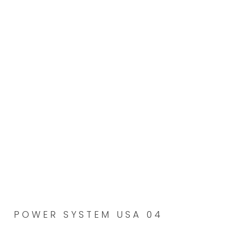
ME
SKIP
TO
MAIN
CONTENT
POWER SYSTEM USA 04